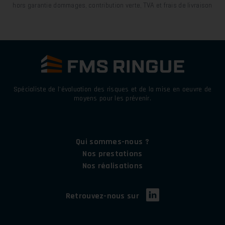
hors garantie dommages, contribution verte, TVA et frais de livraison
Spécialiste de l'évaluation des risques et de la mise en oeuvre de
moyens pour les prévenir.
Footer main
Qui sommes-nous ?
Nos prestations
Nos réalisations
Retrouvez-nous sur
Footer main right