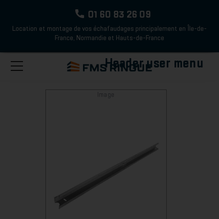
01 60 83 26 09
Location et montage de vos échafaudages principalement en Île-de-
France, Normandie et Hauts-de-France
Aller au contenu principal
Accueil
Nos Produits En Location
Echafaudages Fixes
Header user menu
Toggle
Pièces Détachées
Plinthes
navigation
Image